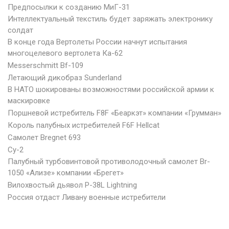
Предпосылки к созданию МиГ-31
Интеллектуальный текстиль будет заряжать электронику
солдат
В конце года Вертолеты России начнут испытания
многоцелевого вертолета Ка-62
Messerschmitt Bf-109
Летающий дикобраз Sunderland
В НАТО шокированы возможностями российской армии к
маскировке
Поршневой истребитель F8F «Беаркэт» компании «Грумман»
Король палубных истребителей F6F Hellcat
Самолет Вregnet 693
Су-2
Палубный турбовинтовой противолодочный самолет Вr-
1050 «Ализе» компании «Брегет»
Вилохвостый дьявол P-38L Lightning
Россия отдаст Ливану военные истребители