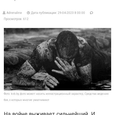
Adrenaline
Дата публикации: 29-04-2023 8:00:00
Просмотров: 612
Фото: kvb.by, фото может носить иллюстрационный характер, Средства ведения
боя, о которых многие умалчивают
На войне выживает сильнейший. И