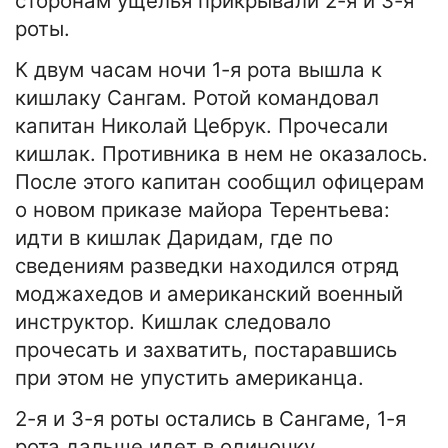
сторонам ущелья прикрывали 2-я и 3-я
роты.
К двум часам ночи 1-я рота вышла к
кишлаку Сангам. Ротой командовал
капитан Николай Цебрук. Прочесали
кишлак. Противника в нем не оказалось.
После этого капитан сообщил офицерам
о новом приказе майора Терентьева:
идти в кишлак Даридам, где по
сведениям разведки находился отряд
моджахедов и американский военный
инструктор. Кишлак следовало
прочесать и захватить, постаравшись
при этом не упустить американца.
2-я и 3-я роты остались в Сангаме, 1-я
рота дальше идет в одиночку.