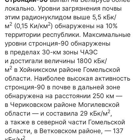
локально. Уровни загрязнения почвы
этим радионуклидом выше 5,5 кБк/
2
2
м
(0,15 Ки/км
) обнаружены на 10%
территории республики. Максимальные
уровни стронция-90 обнаружены
в пределах 30-км зоны ЧАЭС
и достигали величины 1800 кБк/
2
м
в Хойникском районе Гомельской
области. Наиболее высокая активность
стронция-90 в почве в дальней зоне
обнаружена на расстоянии 250 км —
в Чериковском районе Могилевской
2
области — и составила 29 кБк/м
,
а также в северной части Гомельской
области, в Ветковском районе, — 137
2
кБк/м
.