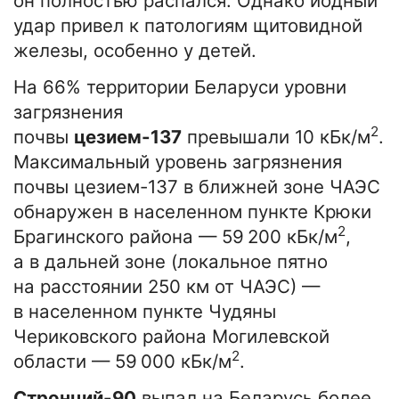
он полностью распался. Однако йодный
удар привел к патологиям щитовидной
железы, особенно у детей.
На 66% территории Беларуси уровни
загрязнения
2
почвы
цезием-137
превышали 10 кБк/м
.
Максимальный уровень загрязнения
почвы цезием-137 в ближней зоне ЧАЭС
обнаружен в населенном пункте Крюки
2
Брагинского района — 59 200 кБк/м
,
а в дальней зоне (локальное пятно
на расстоянии 250 км от ЧАЭС) —
в населенном пункте Чудяны
Чериковского района Могилевской
2
области — 59 000 кБк/м
.
Стронций-90
выпал на Беларусь более