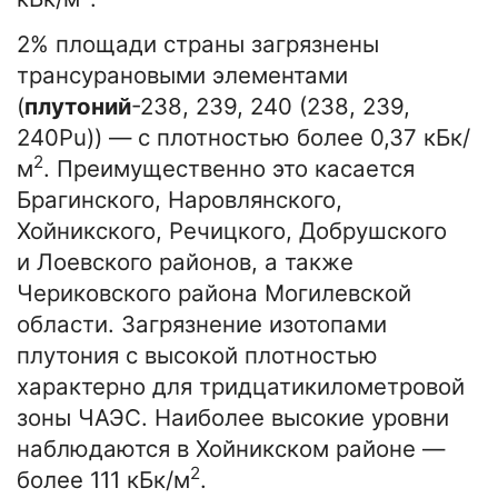
2% площади страны загрязнены
трансурановыми элементами
(
плутоний
-238, 239, 240 (238, 239,
240Pu)) — с плотностью более 0,37 кБк/
2
м
. Преимущественно это касается
Брагинского, Наровлянского,
Хойникского, Речицкого, Добрушского
и Лоевского районов, а также
Чериковского района Могилевской
области. Загрязнение изотопами
плутония с высокой плотностью
характерно для тридцатикилометровой
зоны ЧАЭС. Наиболее высокие уровни
наблюдаются в Хойникском районе —
2
более 111 кБк/м
.