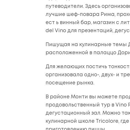
путеводители. Здесь организов
лучшие шеф-повара Рима, прох
ест ь винный бар, магазин с л
del Vino для презентаций, дегу
Пишущая на кулинарные темы Д
расположенной в палаццо Дор
Для желающих постичь тонкост
организовала одно-, двух- и т
посещение рынка.
В районе Монти вы можете про
продовольственный тур в Vino 
дегустационный зал. Можно та
кулинарной школе Tricolore, гд
приготовлению пиццы.