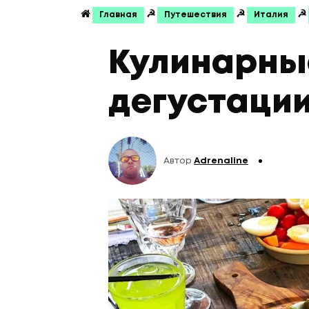
☭
☭
☭
Главная
Путешествия
Италия
Кулинарны
дегустации
Автор
Adrenaline