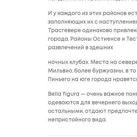
И у каждого из этих районов ес
заполняющих их с наступление
Трасгевере одинаково привлека
города. Районы Остиенсе и Те
развлечений в здешних
ночных клубах. Места на севере
Мильвио, более буржуазны, в т
Пиньего на юге города нравятс
Bella figura — очень важное по
одеваются для вечернего выхо
остальными, отдают предпочт
непристойного вида.