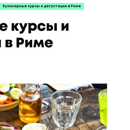
Кулинарные курсы и дегустации в Риме
е курсы и
 в Риме