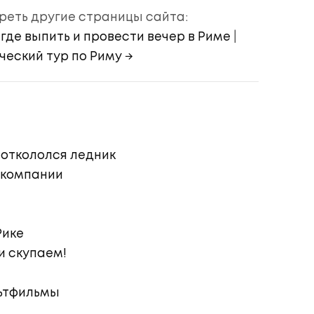
еть другие страницы сайта:
где выпить и провести вечер в Риме
|
еский тур по Риму →
 откололся ледник
 компании
Рике
и скупаем!
ьтфильмы