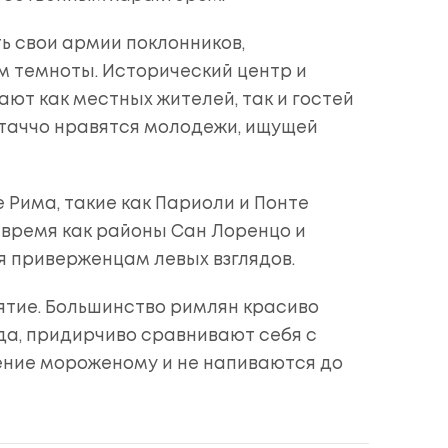
ть свои армии поклонников,
м темноты. Исторический центр и
ют как местных жителей, так и гостей
стаччо нравятся молодежи, ищущей
 Рима, такие как Париоли и Понте
о время как районы Сан Лоренцо и
я приверженцам левых взглядов.
нятие. Большинство римлян красиво
да, придирчиво сравнивают себя с
ение мороженому и не напиваются до