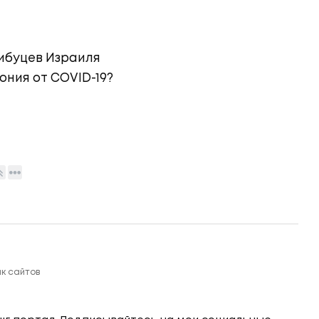
кибуцев Израиля
ния от COVID-19?
ик сайтов