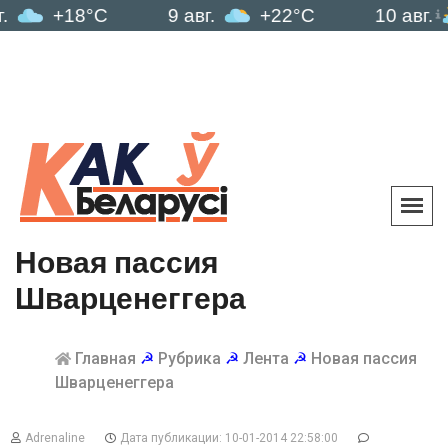
+18°C
9 авг.
+22°C
10 авг.
+2
Новая пассия
Шварценеггера
Главная
☭
Рубрика
☭
Лента
☭
Новая пассия
Шварценеггера
Adrenaline
Дата публикации: 10-01-2014 22:58:00