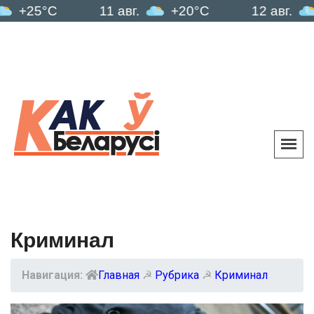
C
11 авг.
+20°C
12 авг.
+18°C
Криминал
Навигация:
Главная
☭
Рубрика
☭
Криминал