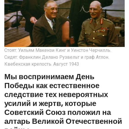
Стоят: Уильям Макензи Кинг и Уинстон Черчилль.
Сидят: Франклин Делано Рузвельт и граф Атлон.
Квебекская крепость. Август 1943
Мы воспринимаем День
Победы как естественное
следствие тех невероятных
усилий и жертв, которые
Советский Союз положил на
алтарь Великой Отечественной