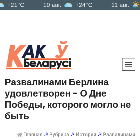
C
10 авг.
+24°C
11 авг.
+21°C
Развалинами Берлина
удовлетворен - О Дне
Победы, которого могло не
быть
Главная
☭
Рубрика
☭
История
☭
Развалинами