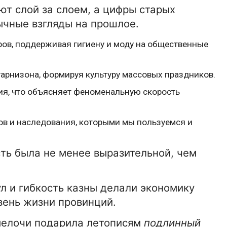
ют слой за слоем, а цифры старых
ычные взгляды на прошлое.
ров, поддерживая гигиену и моду на общественные
арнизона, формируя культуру массовых праздников.
я, что объясняет феноменальную скорость
ов и наследования, которыми мы пользуемся и
ть была не менее выразительной, чем
л и гибкость казны делали экономику
15-01-2026 16:42:00
АВТО
вень жизни провинций.
Автоподбор
мелочи подарила летописям
подлинный