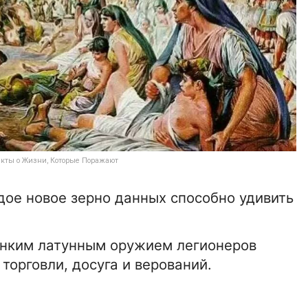
Факты о Жизни, Которые Поражают
дое новое зерно данных способно удивить
онким латунным оружием легионеров
торговли, досуга и верований.