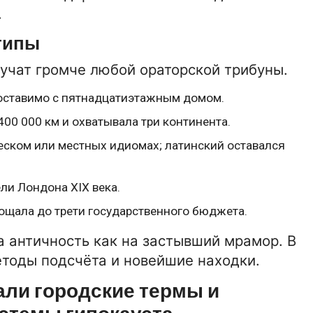
.
4:00
06-10-2020 11:54:00
ТЕХНОЛОГИИ
типы
lsar
Тепловизионный прицел Pulsar
Apex XD50
вучат громче любой ораторской трибуны.
поставимо с пятнадцатиэтажным домом.
15-01-2026 16:42:00
БИЗНЕС
0 000 км и охватывала три континента.
ade
Панели оператора LLC E-Trade
Automation
еском или местных идиомах; латинский оставался
08-10-2020 0:18:00
НОВОСТИ
ли Лондона XIX века.
Отдых в Минске -
ощала до трети государственного бюджета.
достопримечательности и
особенности
а античность как на застывший мрамор. В
етоды подсчёта и новейшие находки.
али городские термы и