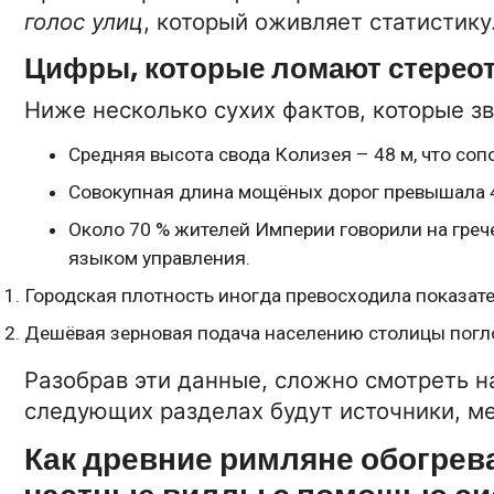
голос улиц
, который оживляет статистику
06-10-2020 11:5
ТЕХНОЛОГИИ
Цифры, которые ломают стерео
Тепловизионный прицел Pu
Apex XD50
Ниже несколько сухих фактов, которые з
Средняя высота свода Колизея – 48 м, что со
15-01-2026 16:42:00
БИЗНЕС
Совокупная длина мощёных дорог превышала 40
Панели оператора LLC E-Tr
Automation
Около 70 % жителей Империи говорили на греч
языком управления.
08-10-2020 0:18:00
НОВОСТИ
Городская плотность иногда превосходила показате
Отдых в Минске -
Дешёвая зерновая подача населению столицы погл
достопримечательности и
особенности
Разобрав эти данные, сложно смотреть н
следующих разделах будут источники, м
Как древние римляне обогрев