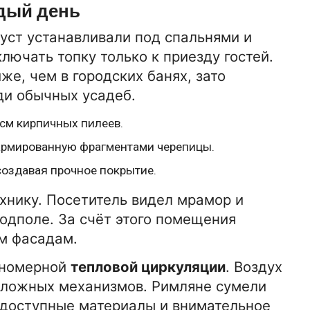
дый день
уст устанавливали под спальнями и
лючать топку только к приезду гостей.
е, чем в городских банях, зато
ди обычных усадеб.
см кирпичных пилеев.
 армированную фрагментами черепицы.
создавая прочное покрытие.
хнику. Посетитель видел мрамор и
подполе. За счёт этого помещения
м фасадам.
вномерной
тепловой циркуляции
. Воздух
сложных механизмов. Римляне сумели
 доступные материалы и внимательное