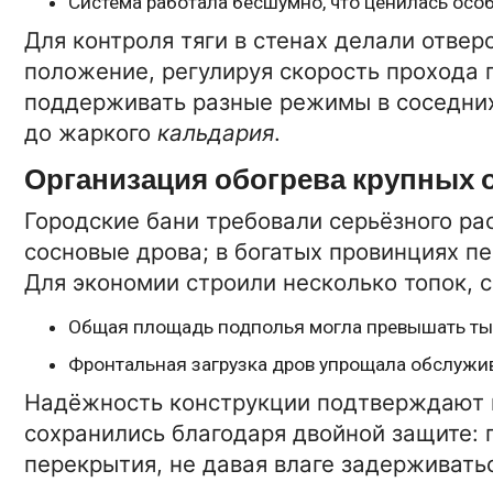
Система работала бесшумно, что ценилась осо
Для контроля тяги в стенах делали отвер
положение, регулируя скорость прохода 
поддерживать разные режимы в соседни
до жаркого
кальдария
.
Организация обогрева крупных
Городские бани требовали серьёзного ра
сосновые дрова; в богатых провинциях пе
Для экономии строили несколько топок, 
Общая площадь подполья могла превышать тыс
Фронтальная загрузка дров упрощала обслужив
Надёжность конструкции подтверждают н
сохранились благодаря двойной защите: 
перекрытия, не давая влаге задерживатьс