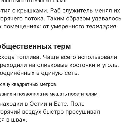
бенно высоко в банных залах.
стия с крышками. Раб служитель менял их
горячего потока. Таким образом удавалось
х помещениях: от умеренного
тепидария
 общественных терм
схода топлива. Чаще всего использовали
реходили на оливковые косточки и уголь.
соединённых в единую сеть.
ячу квадратных метров.
ание и позволяла не мешать посетителям.
аходки в Остии и Бате. Полы
горячий воздух быстро просушивал
я в швах.