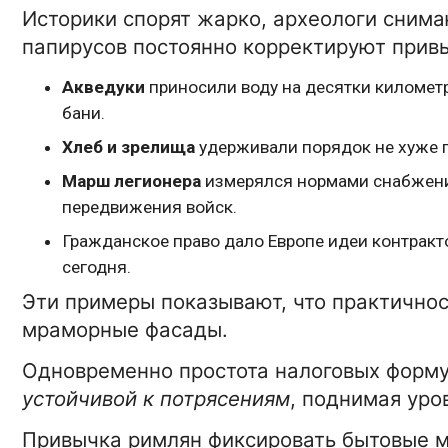
Историки спорят жарко, археологи снима
папирусов постоянно корректируют прив
Акведуки
приносили воду на десятки километ
бани.
Хлеб и зрелища
удерживали порядок не хуже г
Марш легионера
измерялся нормами снабжени
передвижения войск.
Гражданское право дало Европе идеи контракт
сегодня.
Эти примеры показывают, что практичнос
мраморные фасады.
Одновременно простота налоговых форму
15-01-2026 16:42:00
АВТО
устойчивой к потрясениям
, поднимая уро
Автоподбор
Привычка римлян фиксировать бытовые 