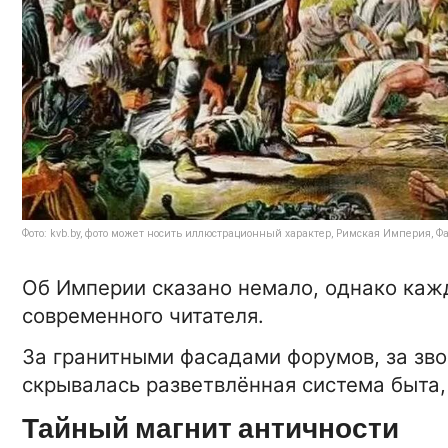
Фото: kvb.by, фото может носить иллюстрационный характер, Римская Империя, 
Об Империи сказано немало, однако каж
современного читателя.
За гранитными фасадами форумов, за зв
скрывалась разветвлённая система быта, 
Тайный магнит античности