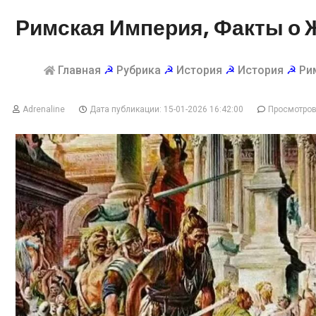
Римская Империя, Факты о 
Главная
☭
Рубрика
☭
История
☭
История
☭
Ри
Adrenaline
Дата публикации: 15-01-2026 16:42:00
Просмотров