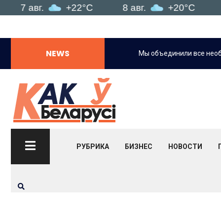
авг.
+22°C
8 авг.
+20°C
9 авг.
NEWS
формированности посетителей.
Мы объединили все нео
РУБРИКА
БИЗНЕС
НОВОСТИ