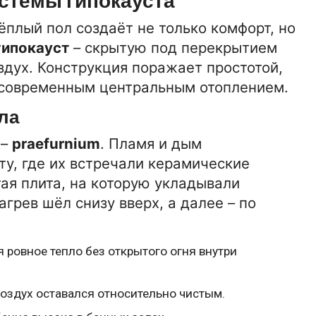
стемы гипокауста
ёплый пол создаёт не только комфорт, но
гипокауст
– скрытую под перекрытием
здух. Конструкция поражает простотой,
с современным центральным отоплением.
ла
 –
praefurnium
. Пламя и дым
у, где их встречали керамические
тая плита, на которую укладывали
грев шёл снизу вверх, а далее – по
я ровное тепло без открытого огня внутри
воздух оставался относительно чистым.