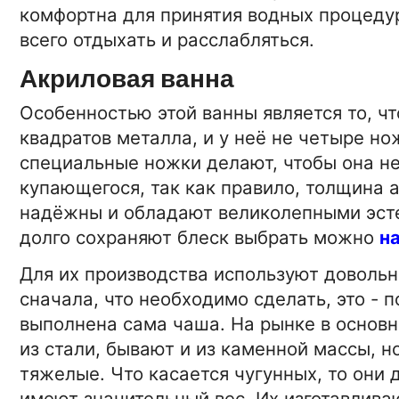
комфортна для принятия водных процедур,
всего отдыхать и расслабляться.
Акриловая ванна
Особенностью этой ванны является то, чт
квадратов металла, и у неё не четыре но
специальные ножки делают, чтобы она не
купающегося, так как правило, толщина 
надёжны и обладают великолепными эсте
долго сохраняют блеск выбрать можно
на
Для их производства используют довольн
сначала, что необходимо сделать, это - 
выполнена сама чаша. На рынке в основ
15-01-2026 16:42:00
АВТО
из стали, бывают и из каменной массы, н
Кабины для погрузчиков -
тяжелые. Что касается чугунных, то они
разновидности и специфик
имеют значительный вес. Их изготавливают