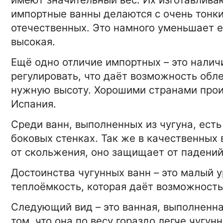
импортные ванны делаются с очень тонки
15-01-2026 16:4
ТЕХНОЛОГИИ
отечественных. Это намного уменьшает её
Фоторюкзаки для фотоаппа
высокая.
Ещё одно отличие импортных – это налич
регулировать, что даёт возможность обле
15-01-2026 16:42:00
БИЗНЕС
нужную высоту. Хорошими странами прои
Бизнес трансфер в Минске 
международный трансфер,
Испания.
быстро и надежно
Среди ванн, выполненных из чугуна, есть
15-01-2026 16:42:0
НОВОСТИ
боковых стенках. Так же в качественны
Сауны Минска
от скольжения, оно защищает от падений
Достоинства чугунных ванн – это малый 
теплоёмкость, которая даёт возможность
Следующий вид – это ванная, выполненная
том, что она по весу гораздо легче чугунн