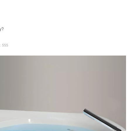
у?
: 555