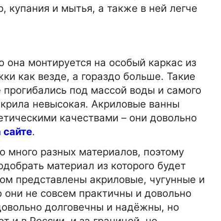
 купания и мытья, а также в ней легче
о она монтируется на особый каркас из
жки как везде, а гораздо больше. Такие
 прогибались под массой воды и самого
акрила невысокая. Акриловые ванны
тическими качествами – они довольно
 сайте
.
о много разных материалов, поэтому
подобрать материал из которого будет
ном представлены акриловые, чугунные и
15-01-2026 16:42:00
АВТО
о они не совсем практичны и довольно
Кабины для погрузчиков -
 довольно долговечны и надёжны, но
ации
разновидности и спецификаци
 и в России, и за границей, но