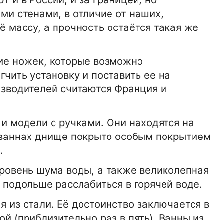
ми стенами, в отличие от наших,
2:00
15-01-2026 16:42:00
ТЕХНОЛОГИИ
 массу, а прочность остаётся такая же
рата
Фоторюкзаки для фотоаппарат
ие ножек, которые возможно
гчить установку и поставить ее на
15-01-2026 16:42:00
БИЗНЕС
зводителей считаются Франция и
–
Бизнес трансфер в Минске –
международный трансфер,
быстро и надежно
 и модели с ручками. Они находятся на
0
15-01-2026 16:42:00
НОВОСТИ
х ваннах днище покрыто особым покрытием
Сауны Минска
.
уровень шума воды, а также великолепная
 подольше расслабиться в горячей воде.
 из стали. Её достоинство заключается в
ой (приблизительно раз в пять). Ванны из