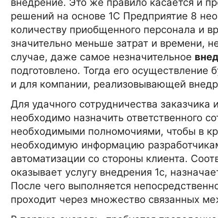
внедрение. Это же правило касается и п
решений на основе 1С Предприятие 8 не
количеству приобщенного персонала и вр
значительно меньше затрат и времени, н
случае, даже самое незначительное
внед
подготовлено. Тогда его осуществление б
и для компании, реализовывающей внед
Для удачного сотрудничества заказчика 
необходимо назначить ответственного со
необходимыми полномочиями, чтобы в кр
необходимую информацию разработчикам
автоматизации со стороны клиента. Соот
оказывает услугу внедрения 1с, назначае
После чего выполняется непосредственн
15-01-2026 16:42:00
АВТО
проходит через множество связанных ме
Грузовые коммерческие
фургоны