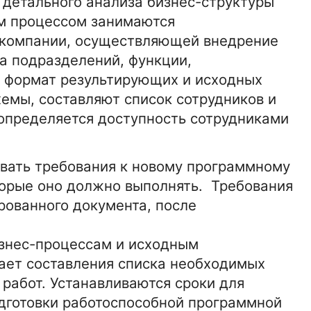
 детального анализа бизнес-структуры
ым процессом занимаются
:00
10-11-2021 2:21:00
ТЕХНОЛОГИИ
компании, осуществляющей внедрение
Особенности выбора
а подразделений, функции,
лки
эффективной соковыжималки
 формат результирующих и исходных
емы, составляют список сотрудников и
15-01-2026 16:42:00
БИЗНЕС
 определяется доступность сотрудниками
иля
Полировка кузова автомобиля
о
для защиты лакокрасочного
покрытия
овать требования к новому программному
торые оно должно выполнять. Требования
0
15-01-2026 16:42:00
НОВОСТИ
рованного документа, после
ий
Расписание торговых сессий
емени
форекс по московскому времен
знес-процессам и исходным
ает составления списка необходимых
работ. Устанавливаются сроки для
одготовки работоспособной программной