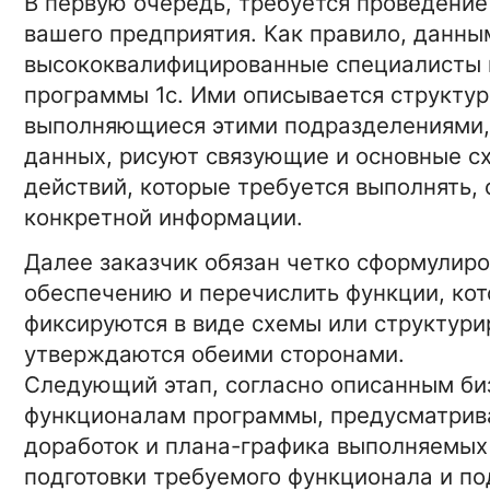
В первую очередь, требуется проведение
вашего предприятия. Как правило, данн
10-11-2021 2:21
ТЕХНОЛОГИИ
высококвалифицированные специалисты 
Особенности выбора
программы 1с. Ими описывается структур
эффективной соковыжима
выполняющиеся этими подразделениями,
данных, рисуют связующие и основные сх
15-01-2026 16:42:00
БИЗНЕС
действий, которые требуется выполнять,
Полировка кузова автомоб
конкретной информации.
для защиты лакокрасочног
покрытия
Далее заказчик обязан четко сформулир
обеспечению и перечислить функции, ко
15-01-2026 16:42:0
НОВОСТИ
фиксируются в виде схемы или структури
Расписание торговых сесс
форекс по московскому вр
утверждаются обеими сторонами.
Следующий этап, согласно описанным би
функционалам программы, предусматрив
доработок и плана-графика выполняемых 
подготовки требуемого функционала и п