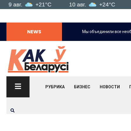
г.
+21°C
10 авг.
+24°C
11 авг
NEWS
формированности посетителей.
Мы объединили все нео
РУБРИКА
БИЗНЕС
НОВОСТИ