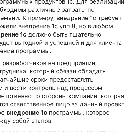
рограммных продуктов 1с. Для реализации
обходимы различные затраты по
емени. К примеру, внедрение 1с требует
ежели внедрение 1с упп 8, но в любом
рение 1с
должно быть тщательно
удет выгодной и успешной и для клиента
рение программы.
и разработчиков на предприятии,
трудника, который обязан обладать
атчайшие сроки предоставлять
 и вести контроль над процессом
ветственно со стороны компании, которая
тся ответственное лицо за данный проект.
ое
внедрение 1с
программы, которое
15-01-2026 16:42:00
АВТО
жду собой этапов.
Грузовые коммерческие
фургоны