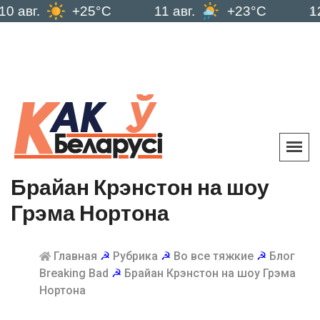
.
+25°C
11 авг.
+23°C
12 авг.
Брайан Крэнстон на шоу
Грэма Нортона
Главная
☭
Рубрика
☭
Во все тяжкие
☭
Блог
Breaking Bad
☭
Брайан Крэнстон на шоу Грэма
Нортона