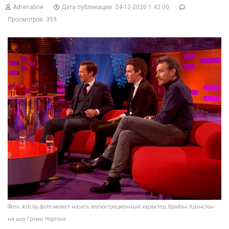
Adrenaline
Дата публикации: 24-12-2020 1:42:00
Просмотров: 359
Фото: kvb.by, фото может носить иллюстрационный характер, Брайан Крэнстон
на шоу Грэма Нортона