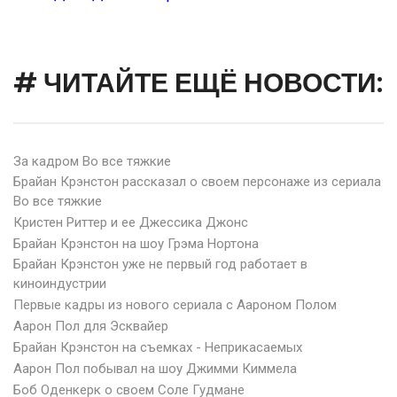
# ЧИТАЙТЕ ЕЩЁ НОВОСТИ:
За кадром Во все тяжкие
Брайан Крэнстон рассказал о своем персонаже из сериала
Во все тяжкие
Кристен Риттер и ее Джессика Джонс
Брайан Крэнстон на шоу Грэма Нортона
Брайан Крэнстон уже не первый год работает в
киноиндустрии
Первые кадры из нового сериала с Аароном Полом
Аарон Пол для Эсквайер
Брайан Крэнстон на съемках - Неприкасаемых
Аарон Пол побывал на шоу Джимми Киммела
Боб Оденкерк о своем Соле Гудмане