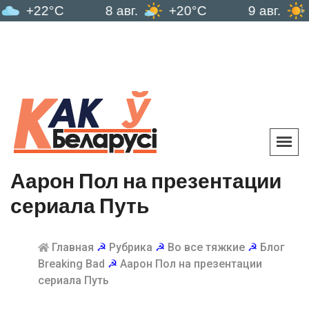
+22°C
8 авг.
+20°C
9 авг.
+21
Аарон Пол на презентации
сериала Путь
Главная
☭
Рубрика
☭
Во все тяжкие
☭
Блог
Breaking Bad
☭
Аарон Пол на презентации
сериала Путь