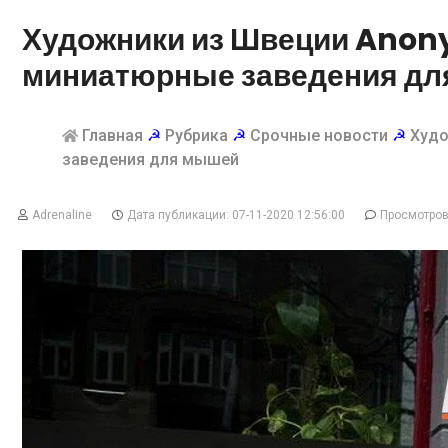
Художники из Швеции Anon
миниатюрные заведения д
Главная
☭
Рубрика
☭
Срочные новости
☭
Худо
заведения для мышей
Adrenaline
Дата публикации: 07-11-2020 12:56:00
Просмотров