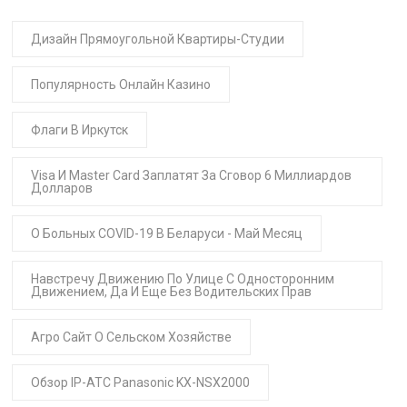
Дизайн Прямоугольной Квартиры-Студии
Популярность Онлайн Казино
Флаги В Иркутск
Visa И Master Card Заплатят За Сговор 6 Миллиардов
Долларов
О Больных COVID-19 В Беларуси - Май Месяц
Навстречу Движению По Улице С Односторонним
Движением, Да И Еще Без Водительских Прав
Агро Сайт О Сельском Хозяйстве
Обзор IP-АТС Panasonic KX-NSX2000