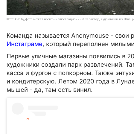
Фото: kvb.by, фото может носить иллюстрационный характер, Художники из Шв
Команда называется Anonymouse - свои 
Инстаграме
, который переполнен милыми
Первые уличные магазины появились в 20
художники создали парк развлечений. Там
касса и фургон с попкорном. Также энт
и кондитерскую. Летом 2020 года в Лунд
мышей - да, там есть винил.
26-03-2022 8:30:00
АВТО
Тормозные колодки для Шк
есть ли хорошие аналоги?