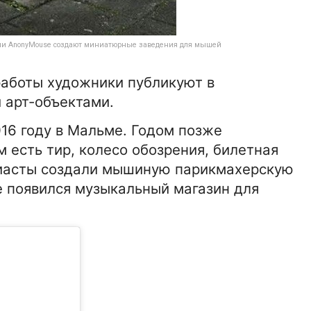
еции AnonyMouse создают миниатюрные заведения для мышей
работы художники публикуют в
 арт-объектами.
16 году в Мальме. Годом позже
 есть тир, колесо обозрения, билетная
узиасты создали мышиную парикмахерскую
е появился музыкальный магазин для
26-03-2022 8:30:00
АВТО
оды,
Тормозные колодки для Шкоды
есть ли хорошие аналоги?