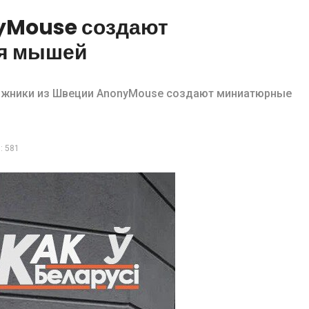
yMouse создают
ля мышей
жники из Швеции AnonyMouse создают миниатюрные
: 581