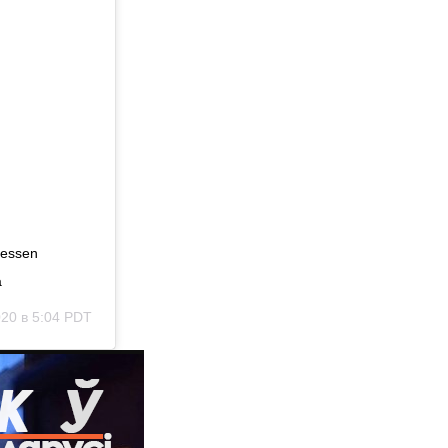
:00
15-03-2022 2:21:00
ТЕХНОЛОГИИ
Авианосцы будущего
15-01-2026 16:42:00
БИЗНЕС
сть
Ежедневники - необходимость
для делового человека
ressen
0
15-01-2026 16:42:00
НОВОСТИ
a
с
Пожертвования на борьбу с
COVID-19 в Беларуси
20 в 5:04 PDT