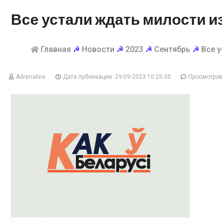
Все устали ждать милости и
Главная
☭
Новости
☭
2023
☭
Сентябрь
☭
Все 
Adrenaline
Дата публикации: 29-09-2023 10:25:00
Просмотров