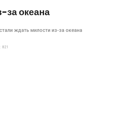
з-за океана
устали ждать милости из-за океана
: 821