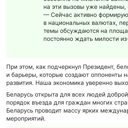
на эти вызовы уже найдены,
15-01-2026 16:4
ТЕХНОЛОГИИ
— Сейчас активно формирую
Обзор IP-АТС Panasonic K
в национальных валютах, пе
NSX2000
темы обсуждаются на площа
постоянно ждать милости из
15-01-2026 16:42:00
БИЗНЕС
Санитарно-эпидемиологич
экспертиза
При этом, как подчеркнул Президент, бел
и барьеры, которые создают оппоненты на
15-01-2026 16:42:0
НОВОСТИ
развития. Наша экономика уверенно выхо
На фронт в неполные 18 ле
Беларусь открыта для всех людей доброй
порядок въезда для граждан многих стра
Беларусь проводит массу ярких междуна
мероприятий.