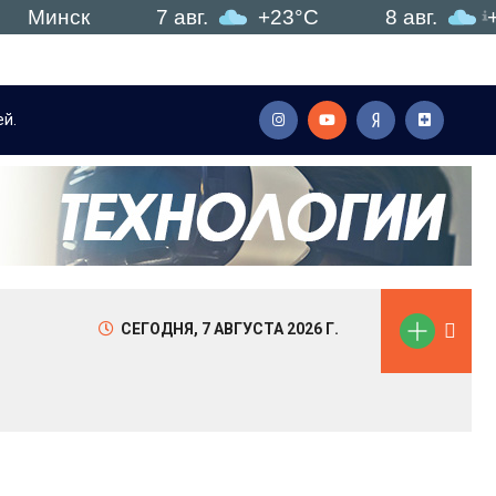
нск
7 авг.
+23°C
8 авг.
+18°C
й.
Мы объединили все необходимые моменты для наилу
СЕГОДНЯ,
7 АВГУСТА 2026 Г.