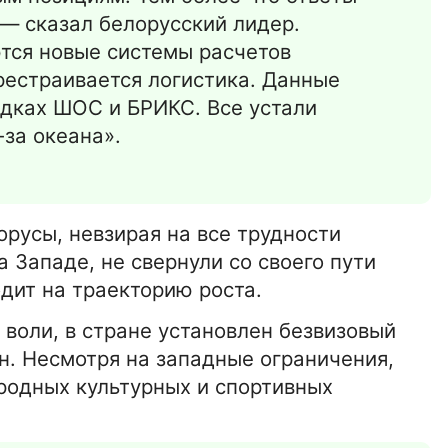
 — сказал белорусский лидер.
2:00
15-01-2026 16:42:00
ТЕХНОЛОГИИ
тся новые системы расчетов
X-
Обзор IP-АТС Panasonic KX-
рестраивается логистика. Данные
NSX2000
дках ШОС и БРИКС. Все устали
-за океана».
15-01-2026 16:42:00
БИЗНЕС
еская
Санитарно-эпидемиологическа
экспертиза
орусы, невзирая на все трудности
 Западе, не свернули со своего пути
0
15-01-2026 16:42:00
НОВОСТИ
дит на траекторию роста.
т
На фронт в неполные 18 лет
 воли, в стране установлен безвизовый
н. Несмотря на западные ограничения,
родных культурных и спортивных