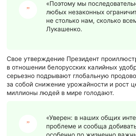
«Поэтому мы последовательн
любых незаконных ограничит
не столько нам, сколько все
Лукашенко.
Свое утверждение Президент проиллюстр
в отношении белорусских калийных удобр
серьезно подрывают глобальную продово
за собой снижение урожайности и рост це
миллионы людей в мире голодают.
15-01-2026 16:42:00
«Уверен: в наших общих инте
АВТО
Автоломбард – Особенност
проблеме и сообща добивать
Преимущества. Выгода
особенно по жизненно важны