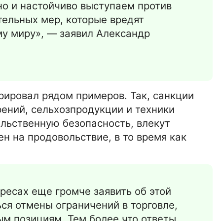
о и настойчиво выступаем против
ельных мер, которые вредят
му миру», — заявил Александр
ировал рядом примеров. Так, санкции
ений, сельхозпродукции и техники
льственную безопасность, влекут
н на продовольствие, в то время как
15-01-2026 16:42:00
ресах еще громче заявить об этой
АВТО
и.
Автоломбард – Особенности.
ся отмены ограничений в торговле,
Преимущества. Выгода
м позициям. Тем более что ответы