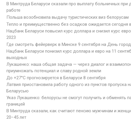
В Минтруда Беларуси сказали про выплату больничных при
работе
Польша возобновила выдачу туристических виз белорусам
Тепло и преимущественно без осадков ожидается сегодня 
Нацбанк Беларуси повысил курс доллара и снизил курс евро
2023
Где смотреть фейерверк в Минске 9 сентября на День город
Нацбанк Беларуси понизил курс доллара и евро на 11 сентя
выходных
Лукашенко: наша общая задача — через диалог и взаимопо
приумножать потенциал и славу родной земли
До +27°С прогнозируется в Беларуси 8 сентября
Латвия приостановила работу одного из пунктов пропуска н
Беларусью
Указ Лукашенко: белорусы не смогут получить и обменять п
границей
В Минтруда сказали, как считают пенсию мужчинам и женщ
20−45 лет