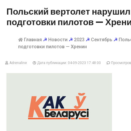
Польский вертолет нарушил 
подготовки пилотов — Хрен
Главная
☭
Новости
☭
2023
☭
Сентябрь
☭
Поль
подготовки пилотов — Хренин
Adrenaline
Дата публикации: 04-09-2023 17:48:00
Просмотров