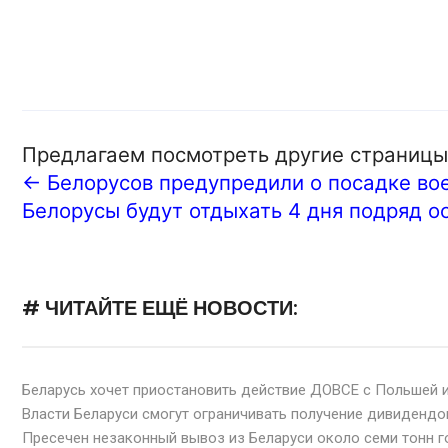
06-10-2020 11:5
ТЕХНОЛОГИИ
Отличный интернет магази
аксессуаров
Предлагаем посмотреть другие страницы
15-01-2026 16:42:00
БИЗНЕС
← Белорусов предупредили о посадке вое
Как выбрать и установить
стальную и межкомнатную 
Белорусы будут отдыхать 4 дня подряд о
15-01-2026 16:42:0
НОВОСТИ
Как мы отдохнули в частно
# ЧИТАЙТЕ ЕЩЁ НОВОСТИ:
секторе Геленджика
Беларусь хочет приостановить действие ДОВСЕ с Польшей и
Власти Беларуси смогут ограничивать получение дивидендо
Пресечен незаконный вывоз из Беларуси около семи тонн 