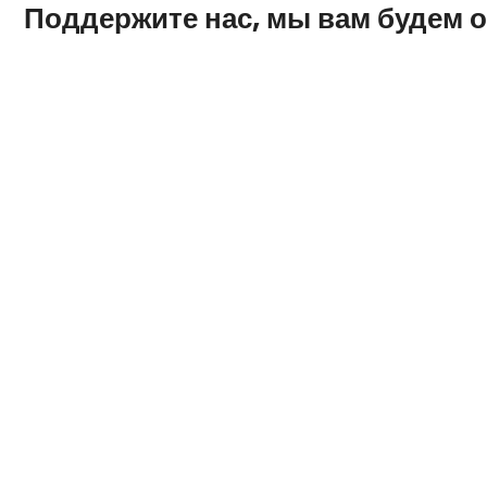
Поддержите нас, мы вам будем 
26-03-2022 8:30:00
АВТО
Тормозные колодки для Шк
есть ли хорошие аналоги?