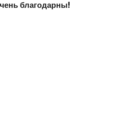
очень благодарны!
26-03-2022 8:30:00
АВТО
оды,
Тормозные колодки для Шкоды
есть ли хорошие аналоги?