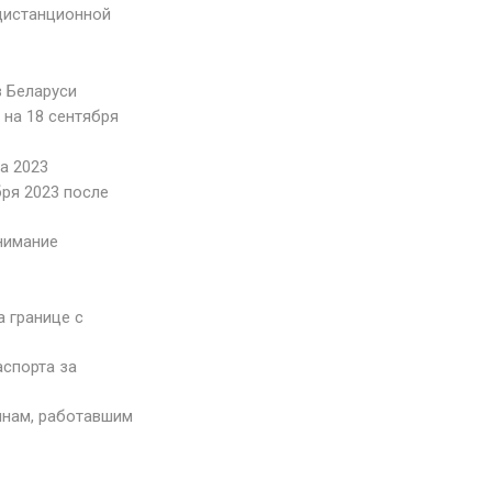
 дистанционной
в Беларуси
 на 18 сентября
а 2023
бря 2023 после
нимание
а границе с
аспорта за
инам, работавшим