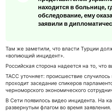
находится в больнице, 
обследование, ему оказ
заявили в дипломатичес
Там же заметили, что власти Турции до
«вопиющий инцидент».
Российская сторона надеется на то, что 
ТАСС уточняет: происшествие случилось в
проходит заседание спикеров парламенто
черноморского экономического сотрудни
15-01-2026 16:42:00
АВТО
В Сети появилось видео инцидента. На ка
История автопрома
развернутым флагом во время заявления.