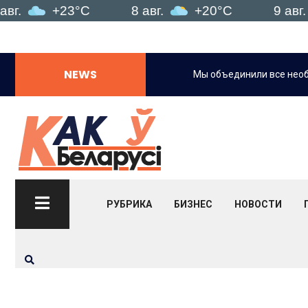
+23°C
8 авг.
+20°C
9 авг.
NEWS
формированности посетителей.
Мы объединили все нео
РУБРИКА
БИЗНЕС
НОВОСТИ