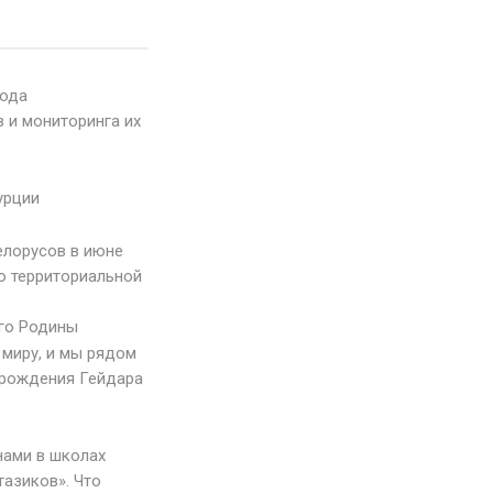
года
в и мониторинга их
урции
елорусов в июне
о территориальной
аго Родины
 миру, и мы рядом
 рождения Гейдара
нами в школах
тазиков». Что