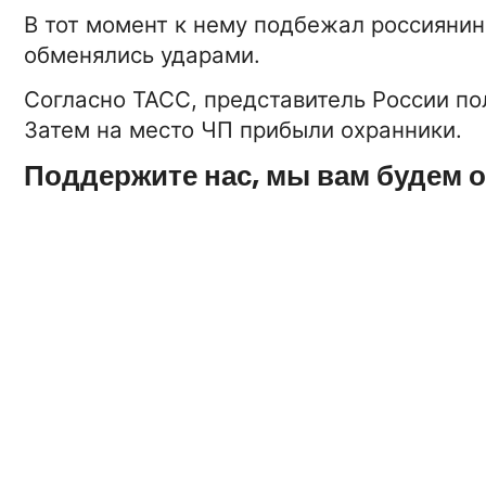
В тот момент к нему подбежал россиянин 
06-10-2020 11:5
ТЕХНОЛОГИИ
обменялись ударами.
Instagram в гатджетах Appl
Согласно ТАСС, представитель России пол
Android устройствах
Затем на место ЧП прибыли охранники.
Поддержите нас, мы вам будем 
15-01-2026 16:42:00
БИЗНЕС
Дизайн и материалы, из ко
делают унитазы
15-01-2026 16:42:0
НОВОСТИ
О больных COVID-19 в Бел
- май месяц