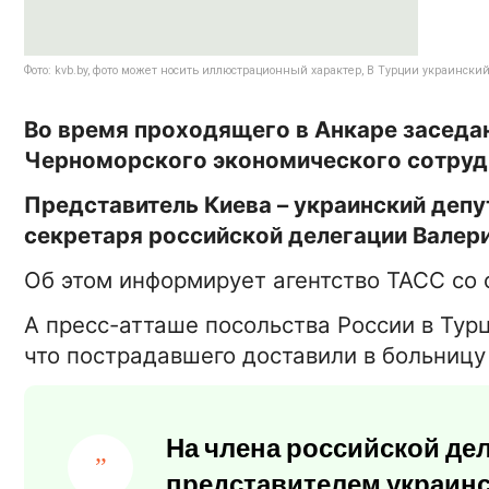
Фото: kvb.by, фото может носить иллюстрационный характер, В Турции украински
Во время проходящего в Анкаре заседа
Черноморского экономического сотрудн
Представитель Киева – украинский депу
секретаря российской делегации Валер
Об этом информирует агентство ТАСС со 
А пресс-атташе посольства России в Ту
что пострадавшего доставили в больницу
На члена российской де
представителем украинс