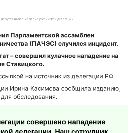
й депутат напал на члена российской делегации
ния Парламентской ассамблеи
ичества (ПАЧЭС) случился инцидент.
тат – совершил кулачное нападение на
ия Ставицкого.
ссылкой на источник из делегации РФ.
рции Ирина Касимова сообщила изданию,
 для обследования.
легации совершено нападение
кой делегации. Наш сотрудник