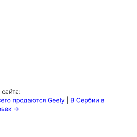
 сайта:
его продаются Geely
|
В Сербии в
овек →