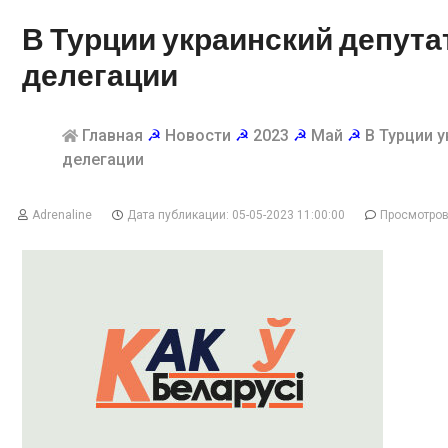
В Турции украинский депута
делегации
Главная
☭
Новости
☭
2023
☭
Май
☭
В Турции 
делегации
Adrenaline
Дата публикации: 05-05-2023 11:00:00
Просмотров