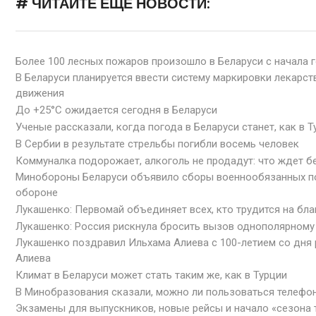
# ЧИТАЙТЕ ЕЩЁ НОВОСТИ:
Более 100 лесных пожаров произошло в Беларуси с начала 
В Беларуси планируется ввести систему маркировки лекарст
движения
До +25°С ожидается сегодня в Беларуси
Ученые рассказали, когда погода в Беларуси станет, как в Т
В Сербии в результате стрельбы погибли восемь человек
Коммуналка подорожает, алкоголь не продадут: что ждет б
Минобороны Беларуси объявило сборы военнообязанных п
обороне
Лукашенко: Первомай объединяет всех, кто трудится на бл
Лукашенко: Россия рискнула бросить вызов однополярному
Лукашенко поздравил Ильхама Алиева с 100-летием со дня
Алиева
Климат в Беларуси может стать таким же, как в Турции
В Минобразования сказали, можно ли пользоваться телефо
Экзамены для выпускников, новые рейсы и начало «сезона 