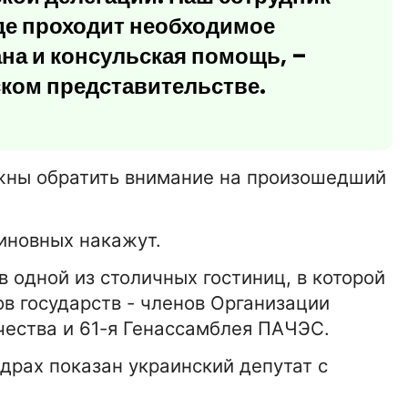
где проходит необходимое
ана и консульская помощь, –
ком представительстве.
лжны обратить внимание на произошедший
виновных накажут.
 одной из столичных гостиниц, в которой
в государств - членов Организации
чества и 61-я Генассамблея ПАЧЭС.
15-01-2026 16:42:00
АВТО
драх показан украинский депутат с
История автопрома