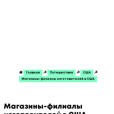
☭
☭
☭
Главная
Путешествия
США
Магазины-филиалы изготовителей в США
Магазины-филиалы