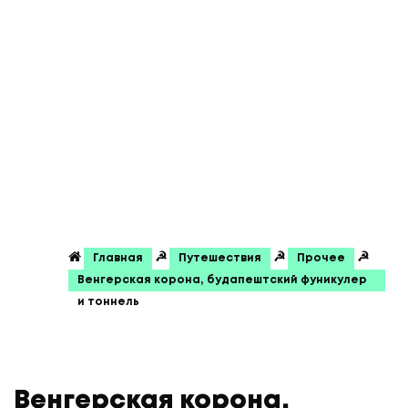
☭
☭
☭
Главная
Путешествия
Прочее
Венгерская корона, будапештский фуникулер
и тоннель
Венгерская корона,