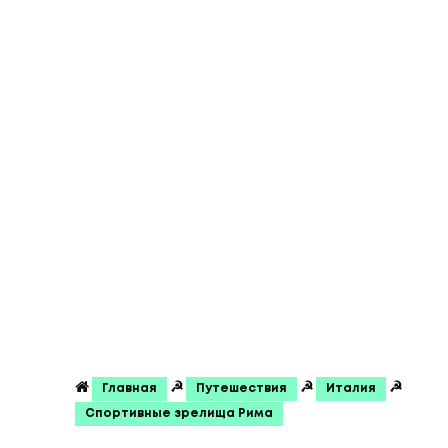
☭
☭
☭
Главная
Путешествия
Италия
Спортивные зрелища Рима