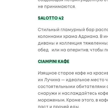
создающая непринужденную от
не принимаются.
SALOTTO 42
Стильный гламурный бар расп
колоннами храма Адриана. В и
диваны и коллекция тяжеленных
обед или на аперитив, чтобы п
CIAMPINI КАФЕ
Изящное старое кафе на крас
ин Лучина — идеальное место ч
состоятельными обитателями о
снаружи и наслаждайтесь кофе
мороженым. Кроме этого, в каф
паст и прочей еды.