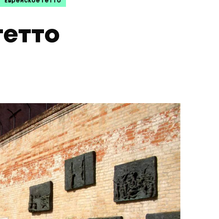
Еврейское гетто
гетто