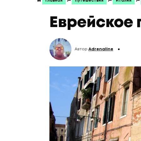
☭
☭
☭
Главная
Путешествия
Италия
Еврейское 
Автор
Adrenaline