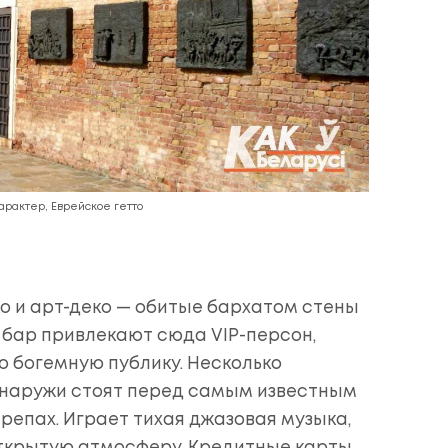
характер, Еврейское гетто
о и арт-деко — обитые бархатом стены
бар привлекают сюда VIP-персон,
ю богемную публику. Несколько
снаружи стоят перед самым известным
репах. Играет тихая джазовая музыка,