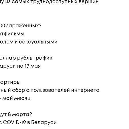
ну из самых труднодоступных вершин
000 зараженных?
ьтфильмы
голем и сексуальными
доллар рубль график
аруси на 17 мая
вартиры
ьный сбор с пользователей интернета
- май месяц
дут 8 марта?
 COVID-19 в Беларуси.