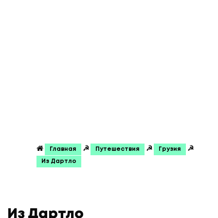
☭
☭
☭
Главная
Путешествия
Грузия
Из Дартло
Из Дартло