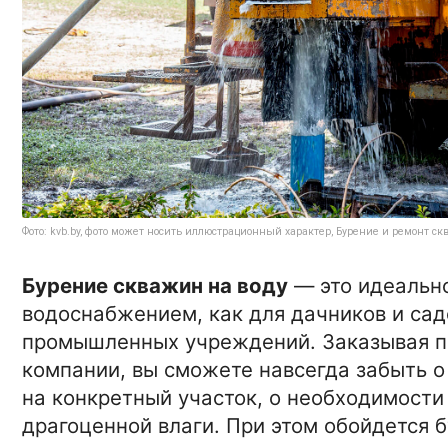
Фото: kvb.by, фото может носить иллюстрационный характер, Бурение и ремонт ск
Бурение скважин на воду
— это идеально
водоснабжением, как для дачников и сад
промышленных учреждений. Заказывая п
компании, вы сможете навсегда забыть о
на конкретный участок, о необходимости
драгоценной влаги. При этом обойдется 