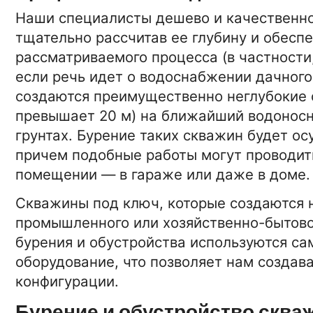
Наши специалисты дешево и качественно
15-01-2026 16:4
ТЕХНОЛОГИИ
тщательно рассчитав ее глубину и обесп
Солнце застудит Землю
рассматриваемого процесса (в частности,
если речь идет о водоснабжении дачного
создаются преимущественно неглубокие 
15-01-2026 16:42:00
БИЗНЕС
превышает 20 м) на ближайший водоносн
Бездепозитный Форекс бон
грунтах. Бурение таких скважин будет о
причем подобные работы могут проводить
помещении — в гараже или даже в доме.
15-01-2026 16:42:0
НОВОСТИ
Скважины под ключ, которые создаются 
Обучение вождению
автоинструкторами
промышленного или хозяйственно-бытово
бурения и обустройства используются с
оборудование, что позволяет нам создав
конфигурации.
Бурение и обустройство сква