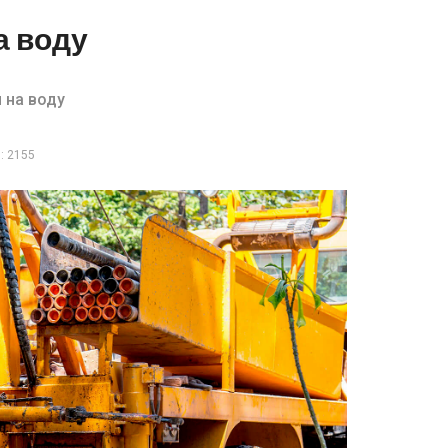
а воду
 на воду
: 2155