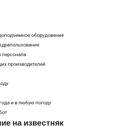
водоподъемное оборудование
недрапользование
и персонала
щих производителей
воду
года и в любую погоду
бот
ие на известняк