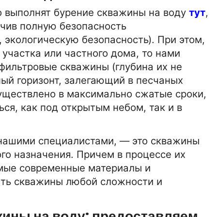
 выполнят бурение скважины на воду
тут
,
2:00
15-01-2026 16:42:00
ТЕХНОЛОГИИ
ечив полную безопасность
Солнце застудит Землю
 экологическую безопасность). При этом,
 участка или частного дома, то нами
фильтровые скважины (глубина их не
15-01-2026 16:42:00
БИЗНЕС
ый горизонт, залегающий в песчаных
ус
Бездепозитный Форекс бонус
существлено в максимально сжатые сроки,
ся, как под открытым небом, так и в
0
15-01-2026 16:42:00
НОВОСТИ
нашими специалистами, — это скважины
Обучение вождению
автоинструкторами
го назначения. Причем в процессе их
амые современные материалы и
ать скважины любой сложности и
жины на воду: предоставляем