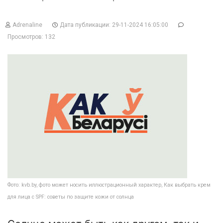
Adrenaline
Дата публикации: 29-11-2024 16:05:00
Просмотров: 132
Фото: kvb.by, фото может носить иллюстрационный характер, Как выбрать крем
для лица с SPF: советы по защите кожи от солнца