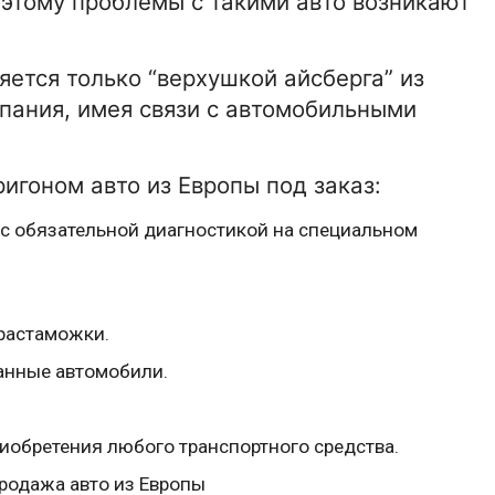
оэтому проблемы с такими авто возникают
ляется только “верхушкой айсберга” из
мпания, имея связи с автомобильными
игоном авто из Европы под заказ:
 с обязательной диагностикой на специальном
 растаможки.
анные автомобили.
04-09-2021 13:28:00
АВТО
риобретения любого транспортного средства.
ого
Прокат лимузинов для любого
праздника
родажа авто из Европы