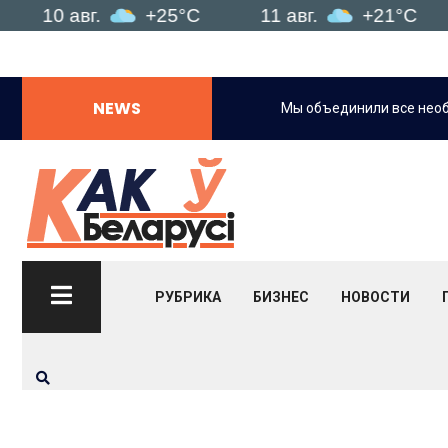
0 авг.
+25°C
11 авг.
+21°C
12 
NEWS
формированности посетителей.
Мы объединили все нео
РУБРИКА
БИЗНЕС
НОВОСТИ