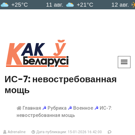
5°C
11 авг.
+21°C
12 авг.
+19°
ИС-7: невостребованная
мощь
Главная
☭
Рубрика
☭
Военное
☭
ИС-7:
невостребованная мощь
Adrenaline
Дата публикации: 15-01-2026 16:42:00