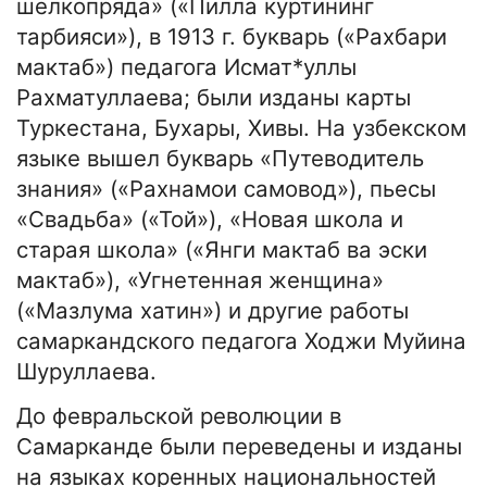
шелкопряда» («Пилла куртининг
тарбияси»), в 1913 г. букварь («Рахбари
мактаб») педагога Исмат*уллы
Рахматуллаева; были изданы карты
Туркестана, Бухары, Хивы. На узбекском
языке вышел букварь «Путеводитель
знания» («Рахнамои самовод»), пьесы
«Свадьба» («Той»), «Новая школа и
старая школа» («Янги мактаб ва эски
мактаб»), «Угнетенная женщина»
(«Мазлума хатин») и другие работы
самаркандского педагога Ходжи Муйина
Шуруллаева.
До февральской революции в
Самарканде были переведены и изданы
на языках коренных национальностей