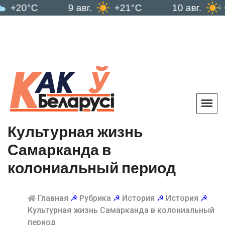
0°C
9 авг.
+21°C
10 авг.
+25°C
Культурная жизнь
Самарканда в
колониальный период
Главная
☭
Рубрика
☭
История
☭
История
☭
Культурная жизнь Самарканда в колониальный
период