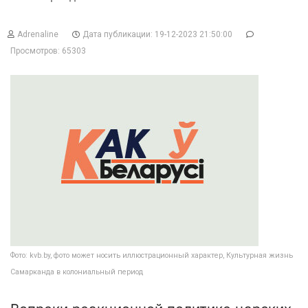
Adrenaline
Дата публикации: 19-12-2023 21:50:00
Просмотров: 65303
Фото: kvb.by, фото может носить иллюстрационный характер, Культурная жизнь
Самарканда в колониальный период